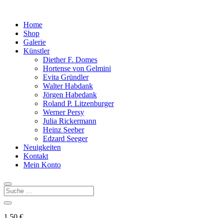
Home
Shop
Galerie
Künstler
Diether F. Domes
Hortense von Gelmini
Evita Gründler
Walter Habdank
Jörgen Habedank
Roland P. Litzenburger
Werner Persy
Julia Rickermann
Heinz Seeber
Edzard Seeger
Neuigkeiten
Kontakt
Mein Konto
1,50
€