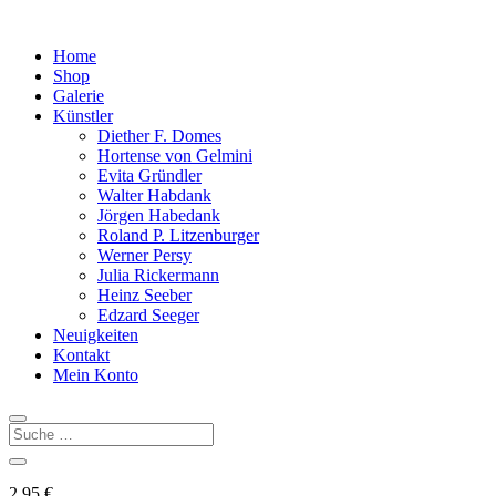
Home
Shop
Galerie
Künstler
Diether F. Domes
Hortense von Gelmini
Evita Gründler
Walter Habdank
Jörgen Habedank
Roland P. Litzenburger
Werner Persy
Julia Rickermann
Heinz Seeber
Edzard Seeger
Neuigkeiten
Kontakt
Mein Konto
2,95
€