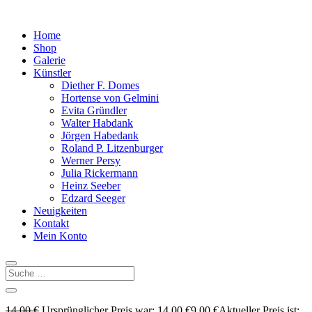
Home
Shop
Galerie
Künstler
Diether F. Domes
Hortense von Gelmini
Evita Gründler
Walter Habdank
Jörgen Habedank
Roland P. Litzenburger
Werner Persy
Julia Rickermann
Heinz Seeber
Edzard Seeger
Neuigkeiten
Kontakt
Mein Konto
14,00
€
Ursprünglicher Preis war: 14,00 €
9,00
€
Aktueller Preis ist: