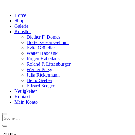
Home
Shop
Galerie
Künstler
Diether F. Domes
Hortense von Gelmini
Evita Gründler
Walter Habdank
Jörgen Habedank
Roland P. Litzenburger
Werner Persy
Julia Rickermann
Heinz Seeber
Edzard Seeger
Neuigkeiten
Kontakt
Mein Konto
20,00
€