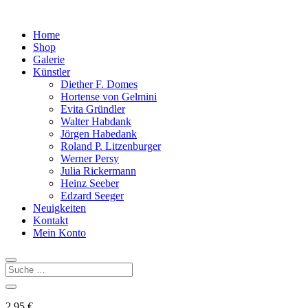
Home
Shop
Galerie
Künstler
Diether F. Domes
Hortense von Gelmini
Evita Gründler
Walter Habdank
Jörgen Habedank
Roland P. Litzenburger
Werner Persy
Julia Rickermann
Heinz Seeber
Edzard Seeger
Neuigkeiten
Kontakt
Mein Konto
2,95
€