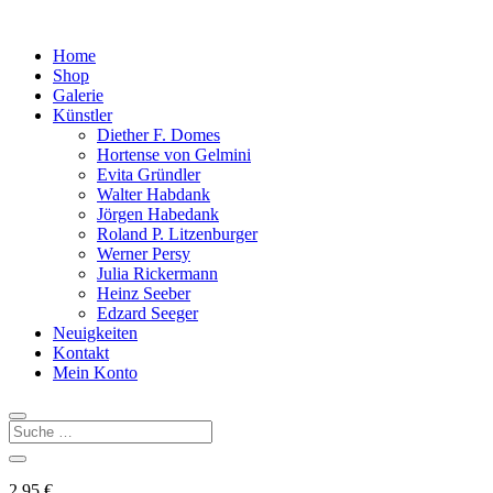
Home
Shop
Galerie
Künstler
Diether F. Domes
Hortense von Gelmini
Evita Gründler
Walter Habdank
Jörgen Habedank
Roland P. Litzenburger
Werner Persy
Julia Rickermann
Heinz Seeber
Edzard Seeger
Neuigkeiten
Kontakt
Mein Konto
2,95
€