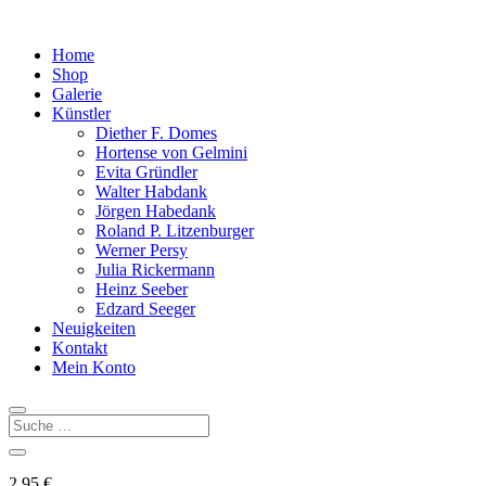
Home
Shop
Galerie
Künstler
Diether F. Domes
Hortense von Gelmini
Evita Gründler
Walter Habdank
Jörgen Habedank
Roland P. Litzenburger
Werner Persy
Julia Rickermann
Heinz Seeber
Edzard Seeger
Neuigkeiten
Kontakt
Mein Konto
2,95
€