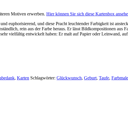
iteren Motiven erwerben.
Hier können Sie sich diese Kartenbox ansehe
nd euphorisierend, und diese Pracht leuchtender Farbigkeit ist ansteck
nständlich, rein aus der Farbe heraus. Er lässt Bildkompositionen aus 
sehr vielfältig entwickelt haben: Er malt auf Papier oder Leinwand, a
abedank
,
Karten
Schlagwörter:
Glückwunsch
,
Geburt
,
Taufe
,
Farbmale