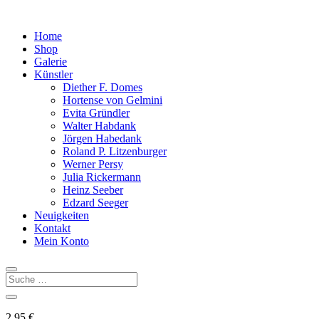
Home
Shop
Galerie
Künstler
Diether F. Domes
Hortense von Gelmini
Evita Gründler
Walter Habdank
Jörgen Habedank
Roland P. Litzenburger
Werner Persy
Julia Rickermann
Heinz Seeber
Edzard Seeger
Neuigkeiten
Kontakt
Mein Konto
2,95
€