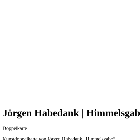
Jörgen Habedank | Himmelsgab
Doppelkarte
Kunstdoppelkarte von Jörgen Habedank „Himmelsgabe“