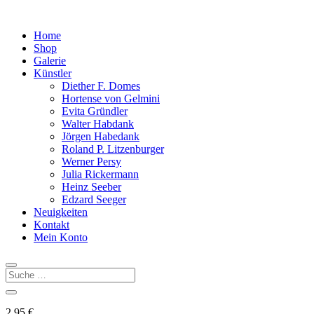
Home
Shop
Galerie
Künstler
Diether F. Domes
Hortense von Gelmini
Evita Gründler
Walter Habdank
Jörgen Habedank
Roland P. Litzenburger
Werner Persy
Julia Rickermann
Heinz Seeber
Edzard Seeger
Neuigkeiten
Kontakt
Mein Konto
2,95
€