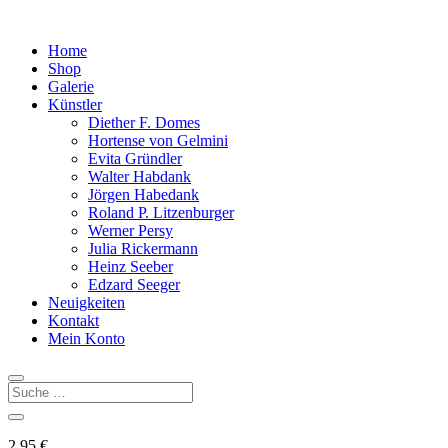
Home
Shop
Galerie
Künstler
Diether F. Domes
Hortense von Gelmini
Evita Gründler
Walter Habdank
Jörgen Habedank
Roland P. Litzenburger
Werner Persy
Julia Rickermann
Heinz Seeber
Edzard Seeger
Neuigkeiten
Kontakt
Mein Konto
2,95
€