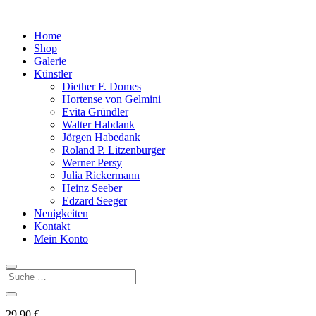
Home
Shop
Galerie
Künstler
Diether F. Domes
Hortense von Gelmini
Evita Gründler
Walter Habdank
Jörgen Habedank
Roland P. Litzenburger
Werner Persy
Julia Rickermann
Heinz Seeber
Edzard Seeger
Neuigkeiten
Kontakt
Mein Konto
29,90
€