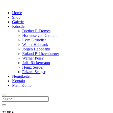
Home
Shop
Galerie
Künstler
Diether F. Domes
Hortense von Gelmini
Evita Gründler
Walter Habdank
Jörgen Habedank
Roland P. Litzenburger
Werner Persy
Julia Rickermann
Heinz Seeber
Edzard Seeger
Neuigkeiten
Kontakt
Mein Konto
27,90
€