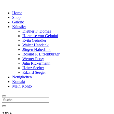
Home
Shop
Galerie
Künstler
Diether F. Domes
Hortense von Gelmini
Evita Gründler
Walter Habdank
Jörgen Habedank
Roland P. Litzenburger
Werner Persy
Julia Rickermann
Heinz Seeber
Edzard Seeger
Neuigkeiten
Kontakt
Mein Konto
2,95
€