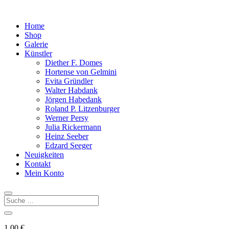
Home
Shop
Galerie
Künstler
Diether F. Domes
Hortense von Gelmini
Evita Gründler
Walter Habdank
Jörgen Habedank
Roland P. Litzenburger
Werner Persy
Julia Rickermann
Heinz Seeber
Edzard Seeger
Neuigkeiten
Kontakt
Mein Konto
1,00
€