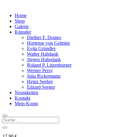
Home
Shop
Galerie
Künstler
Diether F. Domes
Hortense von Gelmini
Evita Gründler
Walter Habdank
Jörgen Habedank
Roland P. Litzenburger
Werner Persy
Julia Rickermann
Heinz Seeber
Edzard Seeger
Neuigkeiten
Kontakt
Mein Konto
17,90
€