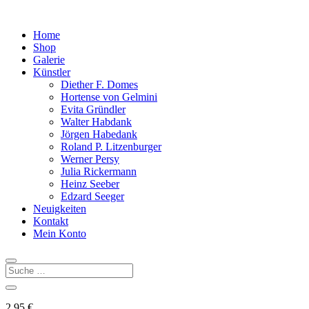
Home
Shop
Galerie
Künstler
Diether F. Domes
Hortense von Gelmini
Evita Gründler
Walter Habdank
Jörgen Habedank
Roland P. Litzenburger
Werner Persy
Julia Rickermann
Heinz Seeber
Edzard Seeger
Neuigkeiten
Kontakt
Mein Konto
2,95
€