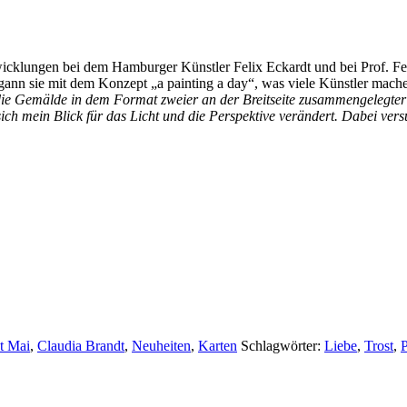
wicklungen bei dem Hamburger Künstler Felix Eckardt und bei Prof. Fel
nn sie mit dem Konzept „a painting a day“, was viele Künstler machen. 
ie Gemälde in dem Format zweier an der Breitseite zusammengelegter P
h mein Blick für das Licht und die Perspektive verändert. Dabei versu
t Mai
,
Claudia Brandt
,
Neuheiten
,
Karten
Schlagwörter:
Liebe
,
Trost
,
P