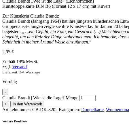
Claudia Brandt „Wie ist die Lage“ (Eichhörnchen)
Kunstdoppelkarte DIN B6 (Format 12 x 17 cm) mit Kuvert
Zur Künstlerin Claudia Brandt:
Claudia Brandt (Jahrgang 1964) hat ihre jüngsten künstlerischen Ent
Gruppenausstellungen zeigte sie ihre Kunstwerke. Im Januar 2013 bega
begeistert: „
…ein Gefühl, ein Foto, ein Gespräch (…) Meist bleiben d
eingeübt, um den Reiz der Dinge wahrzunehmen. Ich bemerke, dass sic
Schönheit in meiner Art und Weise einzufangen
.“
2,95
€
Enthält 19% MwSt.
zzgl.
Versand
Lieferzeit: 3-4 Werktage
Vorrätig
-
Claudia Brandt | Wie ist die Lage? Menge
+
In den Warenkorb
Artikelnummer:
CB-DK-8202
Kategorien:
Doppelkarte
,
Wonnemona
Weitere Produkte