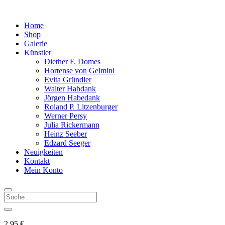
Home
Shop
Galerie
Künstler
Diether F. Domes
Hortense von Gelmini
Evita Gründler
Walter Habdank
Jörgen Habedank
Roland P. Litzenburger
Werner Persy
Julia Rickermann
Heinz Seeber
Edzard Seeger
Neuigkeiten
Kontakt
Mein Konto
2,95
€