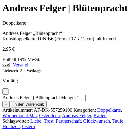
Andreas Felger | Blütenpracht
Doppelkarte
Andreas Felger „Blütenpracht“
Kunstdoppelkarte DIN B6 (Format 17 x 12 cm) mit Kuvert
2,95
€
Enthält 19% MwSt.
zzgl.
Versand
Lieferzeit: 3-4 Werktage
Vorrätig
-
Andreas Felger | Blütenpracht Menge
+
In den Warenkorb
Artikelnummer:
AF-DK-557259100
Kategorien:
Doppelkarte
,
Wonnemonat Mai
,
Osterideen
,
Andreas Felger
,
Karten
Schlagwörter:
Liebe
,
Trost
,
Partnerschaft
,
Glückwunsch
,
Taufe
,
Hochzeit
,
Ostern