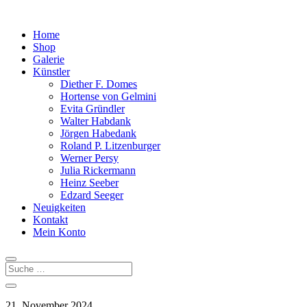
Home
Shop
Galerie
Künstler
Diether F. Domes
Hortense von Gelmini
Evita Gründler
Walter Habdank
Jörgen Habedank
Roland P. Litzenburger
Werner Persy
Julia Rickermann
Heinz Seeber
Edzard Seeger
Neuigkeiten
Kontakt
Mein Konto
21. November 2024