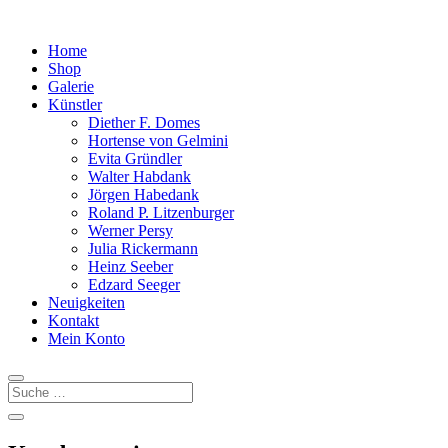
Home
Shop
Galerie
Künstler
Diether F. Domes
Hortense von Gelmini
Evita Gründler
Walter Habdank
Jörgen Habedank
Roland P. Litzenburger
Werner Persy
Julia Rickermann
Heinz Seeber
Edzard Seeger
Neuigkeiten
Kontakt
Mein Konto