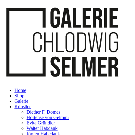
Home
Shop
Galerie
Künstler
Diether F. Domes
Hortense von Gelmini
Evita Gründler
Walter Habdank
Jörgen Habedank