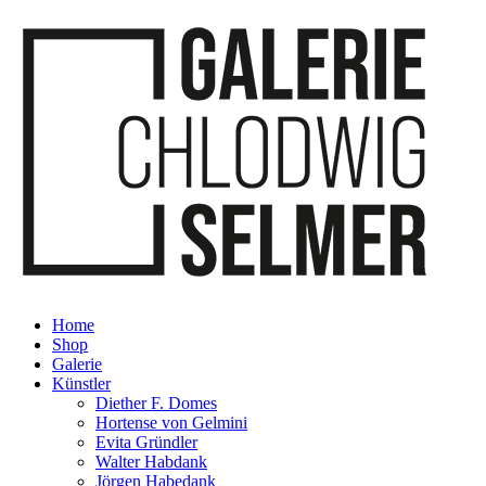
Home
Shop
Galerie
Künstler
Diether F. Domes
Hortense von Gelmini
Evita Gründler
Walter Habdank
Jörgen Habedank