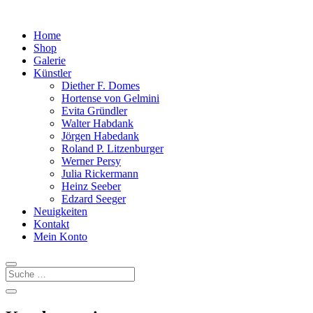
Home
Shop
Galerie
Künstler
Diether F. Domes
Hortense von Gelmini
Evita Gründler
Walter Habdank
Jörgen Habedank
Roland P. Litzenburger
Werner Persy
Julia Rickermann
Heinz Seeber
Edzard Seeger
Neuigkeiten
Kontakt
Mein Konto