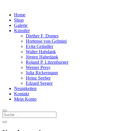
Home
Shop
Galerie
Künstler
Diether F. Domes
Hortense von Gelmini
Evita Gründler
Walter Habdank
Jörgen Habedank
Roland P. Litzenburger
Werner Persy
Julia Rickermann
Heinz Seeber
Edzard Seeger
Neuigkeiten
Kontakt
Mein Konto