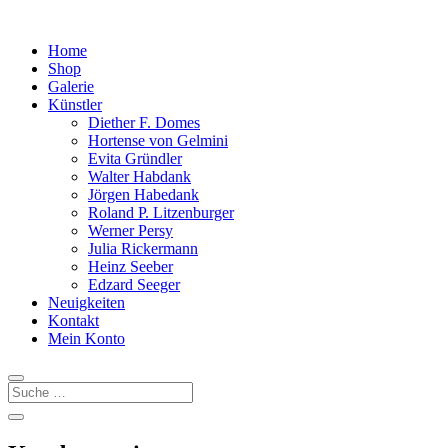
Home
Shop
Galerie
Künstler
Diether F. Domes
Hortense von Gelmini
Evita Gründler
Walter Habdank
Jörgen Habedank
Roland P. Litzenburger
Werner Persy
Julia Rickermann
Heinz Seeber
Edzard Seeger
Neuigkeiten
Kontakt
Mein Konto