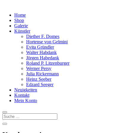
Home
Shop
Galerie
Künstler
Diether F. Domes
Hortense von Gelmini
Evita Gründler
Walter Habdank
Jörgen Habedank
Roland P. Litzenburger
Werner Persy
Julia Rickermann
Heinz Seeber
Edzard Seeger
Neuigkeiten
Kontakt
Mein Konto