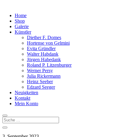
Home
Shop
Galerie
Künstler
Diether F. Domes
Hortense von Gelmini
Evita Gründler
Walter Habdank
Jörgen Habedank
Roland P. Litzenburger
Werner Persy
Julia Rickermann
Heinz Seeber
Edzard Seeger
Neuigkeiten
Kontakt
Mein Konto
3. September 2023