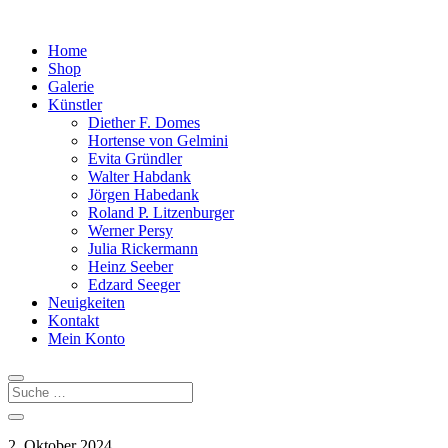
Home
Shop
Galerie
Künstler
Diether F. Domes
Hortense von Gelmini
Evita Gründler
Walter Habdank
Jörgen Habedank
Roland P. Litzenburger
Werner Persy
Julia Rickermann
Heinz Seeber
Edzard Seeger
Neuigkeiten
Kontakt
Mein Konto
2. Oktober 2024