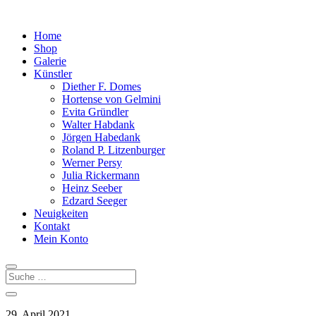
Home
Shop
Galerie
Künstler
Diether F. Domes
Hortense von Gelmini
Evita Gründler
Walter Habdank
Jörgen Habedank
Roland P. Litzenburger
Werner Persy
Julia Rickermann
Heinz Seeber
Edzard Seeger
Neuigkeiten
Kontakt
Mein Konto
29. April 2021